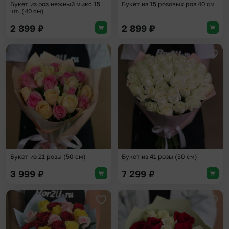
Букет из роз нежный микс 15
Букет из 15 розовых роз 40 см
шт. (40 см)
2 899
₽
2 899
₽
Добавить в избранное
Доба
Букет из 21 розы (50 см)
Букет из 41 розы (50 см)
3 999
₽
7 299
₽
Добавить в избранное
Доба