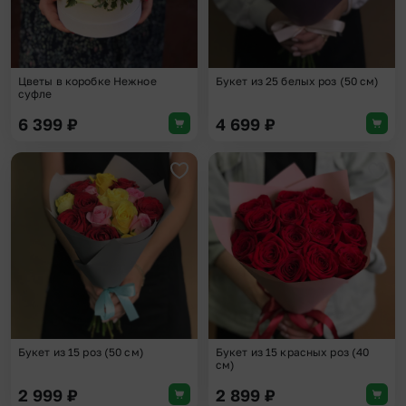
Цветы в коробке Нежное
Букет из 25 белых роз (50 см)
суфле
6 399
₽
4 699
₽
Добавить в избранное
Доба
Букет из 15 роз (50 см)
Букет из 15 красных роз (40
см)
2 999
₽
2 899
₽