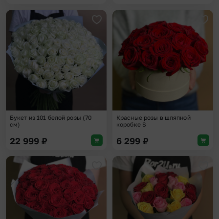
Добавить в избранное
Доба
Букет из 101 белой розы (70
Красные розы в шляпной
см)
коробке S
22 999
₽
6 299
₽
Добавить в избранное
Доба