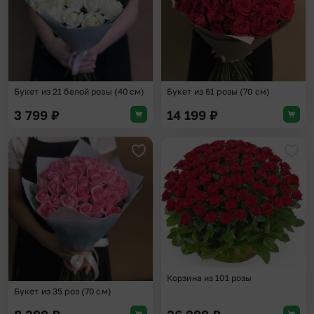
Букет из 21 белой розы (40 см)
Букет из 61 розы (70 см)
3 799
₽
14 199
₽
Добавить в избранное
Доба
Корзина из 101 розы
Букет из 35 роз (70 см)