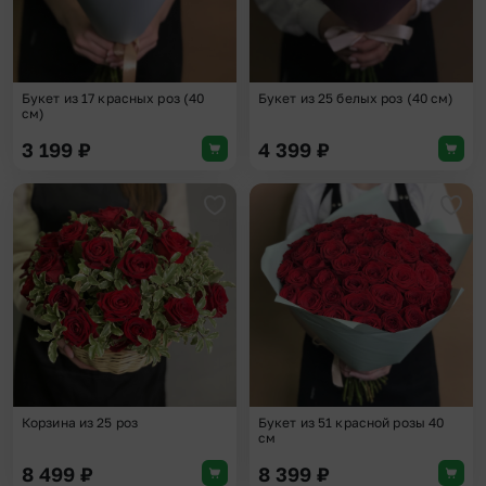
Букет из 17 красных роз (40
Букет из 25 белых роз (40 см)
см)
3 199
₽
4 399
₽
Добавить в избранное
Доба
Корзина из 25 роз
Букет из 51 красной розы 40
см
8 499
₽
8 399
₽