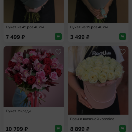
Букет из 45 роз 40 см
Букет из 19 роз 40 см
7 499
₽
3 499
₽
Добавить в избранное
Доба
Букет Миледи
Розы в шляпной коробке
10 799
₽
8 899
₽