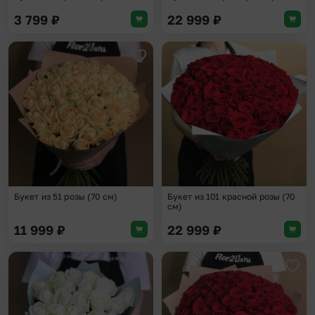
3 799
₽
22 999
₽
Добавить в избранное
Доба
Букет из 51 розы (70 см)
Букет из 101 красной розы (70
см)
11 999
₽
22 999
₽
Добавить в избранное
Доба