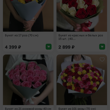
Букет из 17 роз (70 см)
Букет из красных и белых роз
15 шт. (40...
4 399
₽
2 899
₽
Добавить в избранное
Доба
Букет из 21 розовой розы 40 см
Букет из 101 розы (70 см)