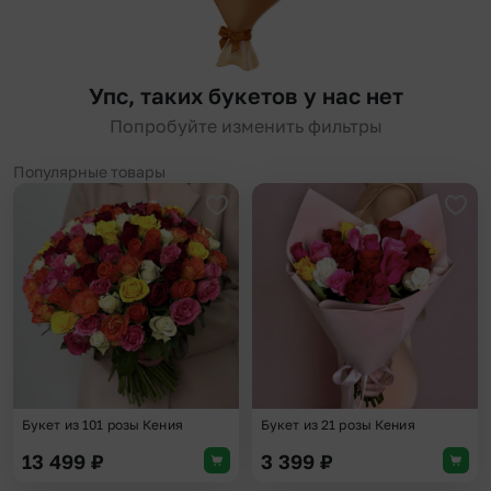
Упс, таких букетов у нас нет
Попробуйте изменить фильтры
Популярные товары
Добавить в избранное
Доба
Букет из 101 розы Кения
Букет из 21 розы Кения
13 499
₽
3 399
₽