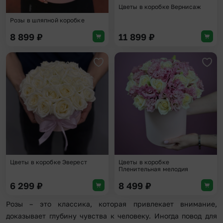
Цветы в коробке Вернисаж
Розы в шляпной коробке
8 899
₽
11 899
₽
Добавить в избранное
Доба
Цветы в коробке Эверест
Цветы в коробке
Пленительная мелодия
6 299
₽
8 499
₽
Розы – это классика, которая привлекает внимание,
доказывает глубину чувства к человеку. Иногда повод для