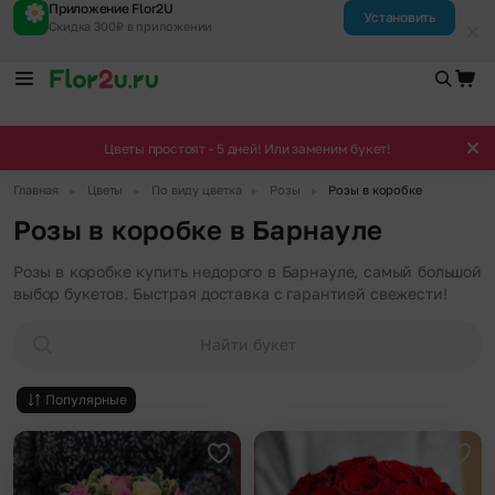
Приложение Flor2U
Установить
Скидка 300₽ в приложении
Цветы простоят - 5 дней! Или заменим букет!
▶
▶
▶
▶
Главная
Цветы
По виду цветка
Розы
Розы в коробке
Розы в коробке в Барнауле
Розы в коробке купить недорого в Барнауле, самый большой
выбор букетов. Быстрая доставка с гарантией свежести!
Найти букет
Популярные
Добавить в избранное
Доба