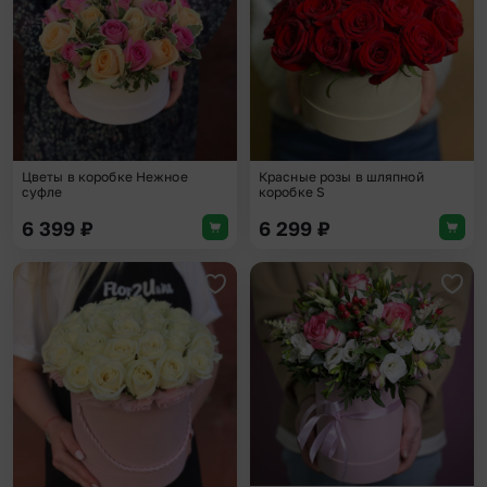
Цветы в коробке Нежное
Красные розы в шляпной
суфле
коробке S
6 399
₽
6 299
₽
Добавить в избранное
Доба