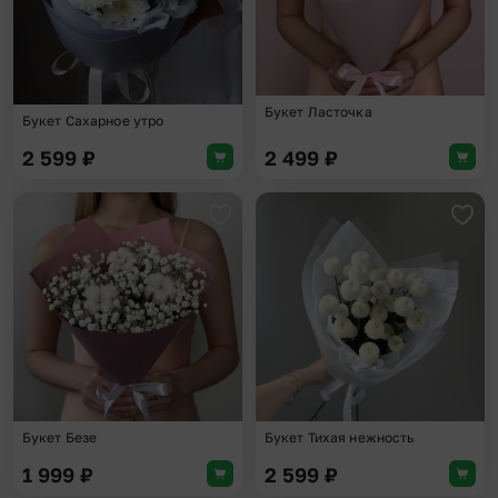
Букет Ласточка
Букет Сахарное утро
2 599
₽
2 499
₽
Добавить в избранное
Доба
Букет Безе
Букет Тихая нежность
1 999
₽
2 599
₽