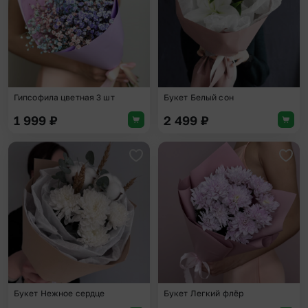
Гипсофила цветная 3 шт
Букет Белый сон
1 999
₽
2 499
₽
Добавить в избранное
Доба
Букет Нежное сердце
Букет Легкий флёр