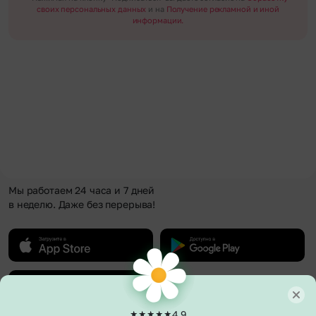
своих персональных данных
и на
Получение рекламной и иной
информации.
Мы работаем 24 часа и 7 дней
в неделю. Даже без перерыва!
4.9