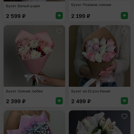
Букет Розовое сияние
Букет Белый шарм
2 599
₽
2 199
₽
Добавить в избранное
Доба
Букет Сияние любви
Букет из 15 роз Кения
2 399
₽
2 499
₽
Добавить в избранное
Доба