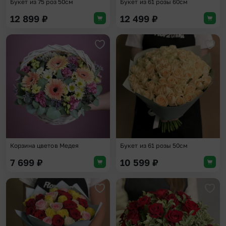
Букет из 75 роз 50см
Букет из 61 розы 60см
12 899
₽
12 499
₽
Добавить в избранное
Доба
Корзина цветов Медея
Букет из 61 розы 50см
7 699
₽
10 599
₽
Добавить в избранное
Доба