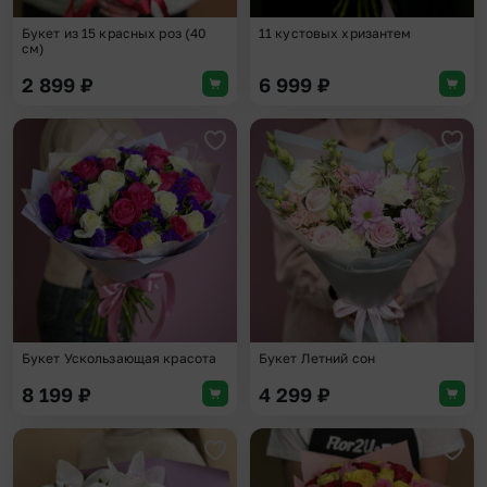
Букет из 15 красных роз (40
11 кустовых хризантем
см)
2 899
₽
6 999
₽
Добавить в избранное
Доба
Букет Ускользающая красота
Букет Летний сон
8 199
₽
4 299
₽
Добавить в избранное
Доба