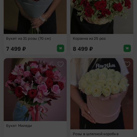
Букет из 31 розы (70 см)
Корзина из 25 роз
7 499
₽
8 499
₽
Добавить в избранное
Доба
Букет Миледи
Розы в шляпной коробке