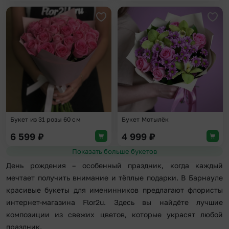
Добавить в избранное
Доба
Букет из 31 розы 60 см
Букет Мотылёк
6 599
₽
4 999
₽
Показать больше букетов
День рождения – особенный праздник, когда каждый
мечтает получить внимание и тёплые подарки. В Барнауле
красивые букеты для именинников предлагают флористы
интернет-магазина Flor2u. Здесь вы найдёте лучшие
композиции из свежих цветов, которые украсят любой
праздник.