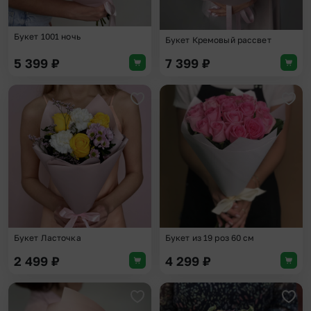
Букет 1001 ночь
Букет Кремовый рассвет
5 399
₽
7 399
₽
Добавить в избранное
Доба
Букет Ласточка
Букет из 19 роз 60 см
2 499
₽
4 299
₽
Добавить в избранное
Доба