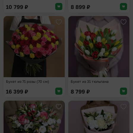
10 799
₽
8 899
₽
Добавить в избранное
Доба
Букет из 71 розы (70 см)
Букет из 31 тюльпана
16 399
₽
8 799
₽
Добавить в избранное
Доба