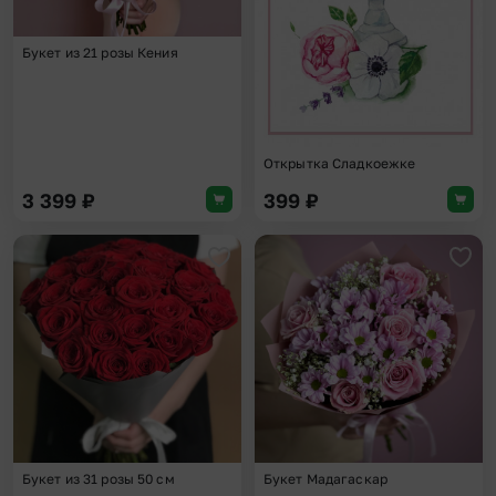
Букет из 21 розы Кения
Открытка Сладкоежке
3 399
₽
399
₽
Добавить в избранное
Доба
Букет из 31 розы 50 см
Букет Мадагаскар