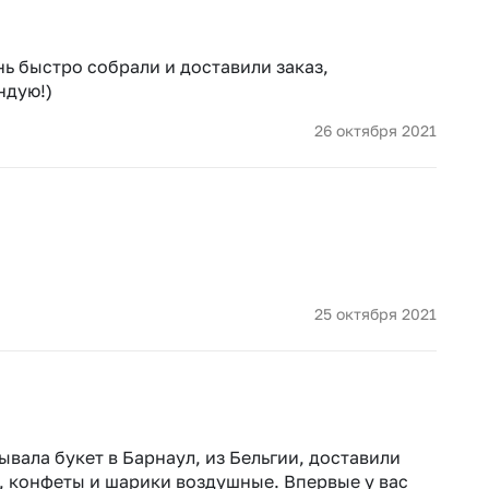
Insta букеты
До
Хиты продаж
Че
ь быстро собрали и доставили заказ,
Новинки
ндую!)
Все категории
26 октября 2021
25 октября 2021
вала букет в Барнаул, из Бельгии, доставили
ы, конфеты и шарики воздушные. Впервые у вас