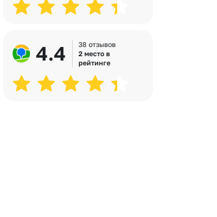
 10000 рублей
Все получатели
рная пятница
38 отзывов
4.4
2 место в
рейтинге