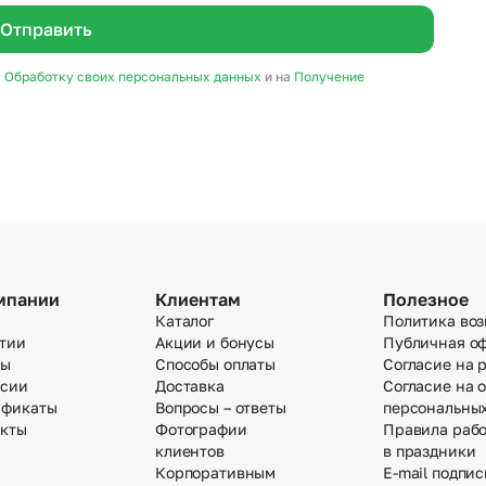
Отправить
а
Обработку своих персональных данных
и на
Получение
мпании
Клиентам
Полезное
Каталог
Политика воз
тии
Акции и бонусы
Публичная о
вы
Способы оплаты
Согласие на 
нсии
Доставка
Согласие на 
ификаты
Вопросы – ответы
персональны
акты
Фотографии
Правила раб
клиентов
в праздники
Корпоративным
E-mail подпис