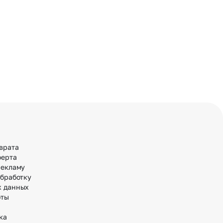
врата
ферта
рекламу
обработку
х данных
оты
ка