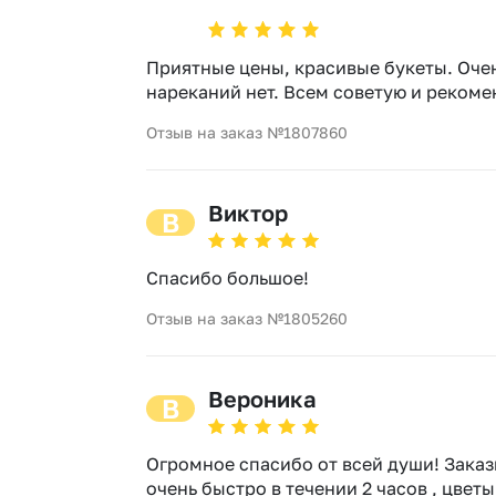
Гипсофила
Сухоцветы
Гортензии
Тюльпаны
Приятные цены, красивые букеты. Очен
Каллы
Фрезия
нареканий нет. Всем советую и рекоме
Кустовая роза
Эустома
Отзыв на заказ №1807860
Лаванда
Виктор
В
Спасибо большое!
Отзыв на заказ №1805260
Вероника
В
Огромное спасибо от всей души! Заказы
очень быстро в течении 2 часов , цвет