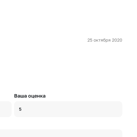
Или выберите из популярных
Москва и МО
Санкт-Петербург
Нижний Новгород
Самара
25 октября 2020
Казань
Уфа
Челябинск
Екатеринбург
Новосибирск
Омск
Волгоград
Воронеж
Ваша оценка
5