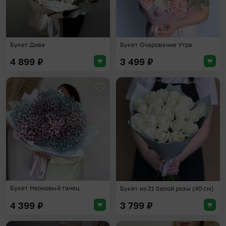
Букет Дива
Букет Очарование Утра
4 899
₽
3 499
₽
Добавить в избранное
Доба
Букет Неоновый танец
Букет из 21 белой розы (40 см)
4 399
₽
3 799
₽