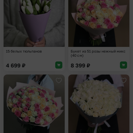
15 белых тюльпанов
Букет из 51 розы нежный микс
(40 см)
4 699
₽
8 399
₽
Добавить в избранное
Доба