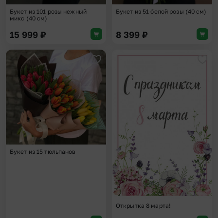
Букет из 101 розы нежный
Букет из 51 белой розы (40 см)
микс (40 см)
15 999
₽
8 399
₽
Добавить в избранное
Доба
Букет из 15 тюльпанов
Открытка 8 марта!