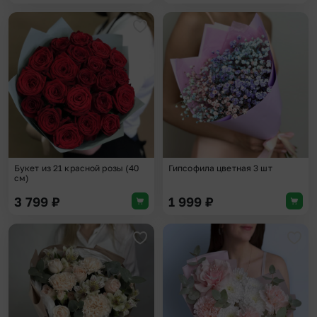
Добавить в избранное
Доба
Букет из 21 красной розы (40
Гипсофила цветная 3 шт
см)
3 799
₽
1 999
₽
Добавить в избранное
Доба