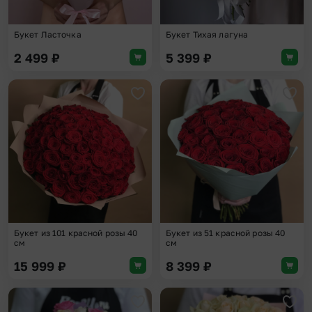
Букет Ласточка
Букет Тихая лагуна
2 499
₽
5 399
₽
Добавить в избранное
Доба
Букет из 101 красной розы 40
Букет из 51 красной розы 40
см
см
15 999
₽
8 399
₽