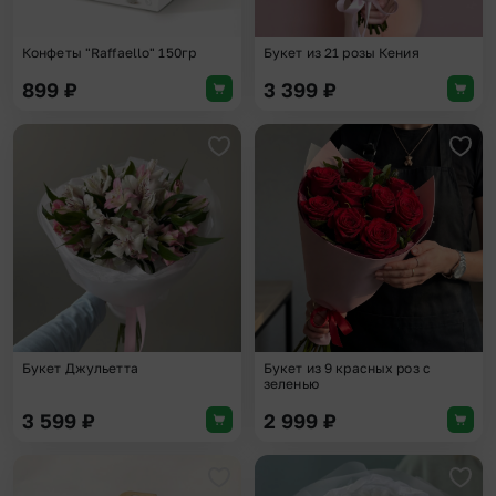
Конфеты "Raffaello" 150гр
Букет из 21 розы Кения
899
₽
3 399
₽
Добавить в избранное
Доба
Букет Джульетта
Букет из 9 красных роз с
зеленью
3 599
₽
2 999
₽