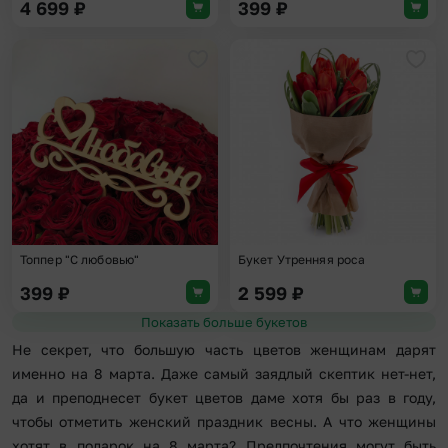
4 699
₽
399
₽
Добавить в избранное
Доба
Топпер "С любовью"
Букет Утренняя роса
399
₽
2 599
₽
Показать больше букетов
Не секрет, что большую часть цветов женщинам дарят
именно на 8 марта. Даже самый заядлый скептик нет-нет,
да и преподнесет букет цветов даме хотя бы раз в году,
чтобы отметить женский праздник весны. А что женщины
хотят в подарок на 8 марта? Предпочтения могут быть