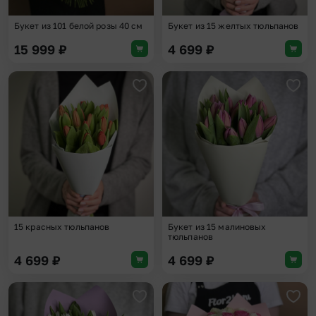
Букет из 101 белой розы 40 см
Букет из 15 желтых тюльпанов
15 999
₽
4 699
₽
Добавить в избранное
Доба
15 красных тюльпанов
Букет из 15 малиновых
тюльпанов
4 699
₽
4 699
₽
Добавить в избранное
Доба