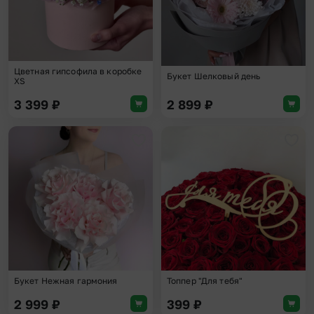
Цветная гипсофила в коробке
Букет Шелковый день
XS
3 399
₽
2 899
₽
Добавить в избранное
Доба
Букет Нежная гармония
Топпер "Для тебя"
2 999
₽
399
₽