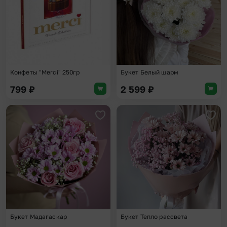
Конфеты "Merci" 250гр
Букет Белый шарм
799
₽
2 599
₽
Добавить в избранное
Доба
Букет Мадагаскар
Букет Тепло рассвета