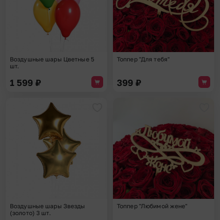
Воздушные шары Цветные 5
Топпер "Для тебя"
шт.
1 599
₽
399
₽
Добавить в избранное
Доба
Воздушные шары Звезды
Топпер "Любимой жене"
(золото) 3 шт.