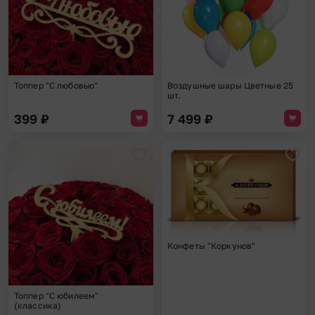
Топпер "С любовью"
Воздушные шары Цветные 25
шт.
399
₽
7 499
₽
Добавить в избранное
Доба
Конфеты "Коркунов"
Топпер "С юбилеем"
(классика)