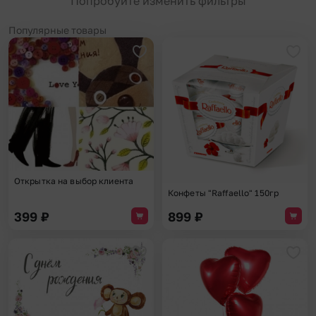
Попробуйте изменить фильтры
Популярные товары
Добавить в избранное
Доба
Открытка на выбор клиента
Конфеты "Raffaello" 150гр
399
₽
899
₽
Добавить в избранное
Доба