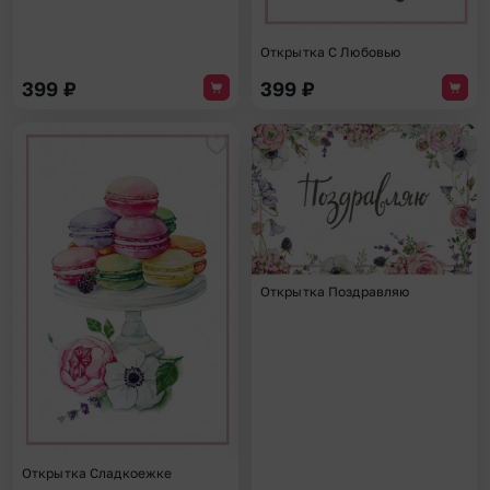
Открытка С Любовью
399
₽
399
₽
Добавить в избранное
Доба
Открытка Поздравляю
Открытка Сладкоежке