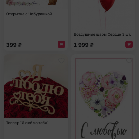
Открытка с Чебурашкой
Воздушные шары Сердце 3 шт.
399
₽
1 999
₽
Добавить в избранное
Доба
Топпер "Я люблю тебя"