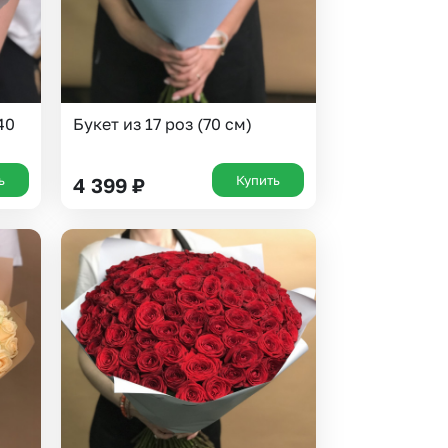
40
Букет из 17 роз (70 см)
ь
Купить
4 399
₽