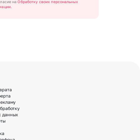
гласие на
Обработку своих персональных
мации.
врата
ферта
рекламу
обработку
х данных
оты
ка
лефона