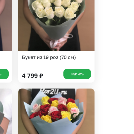
 10000 рублей
Все получатели
рная пятница
0
Букет из 19 роз (70 см)
ь
Купить
4 799
₽