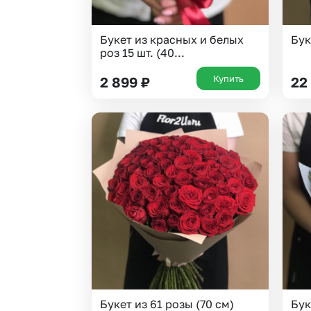
Букет из красных и белых
Бук
роз 15 шт. (40...
Купить
2 899
₽
22
Букет из 61 розы (70 см)
Бук