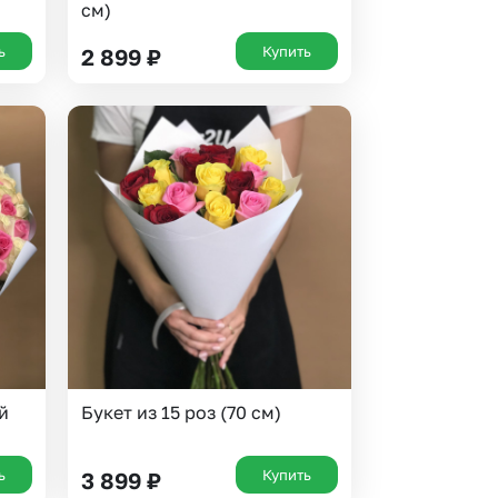
см)
ь
Купить
2 899
₽
й
Букет из 15 роз (70 см)
ь
Купить
3 899
₽