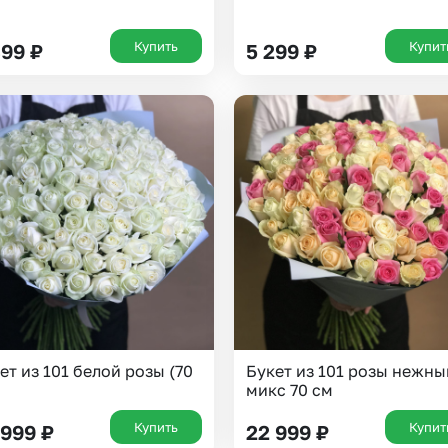
Купить
Купит
399
₽
5 299
₽
Или выберите из популярных
Москва и МО
Санкт-Петербург
Нижний Новгород
Самара
Казань
Уфа
Челябинск
Екатеринбург
Новосибирск
Омск
Волгоград
Воронеж
ет из 101 белой розы (70
Букет из 101 розы нежны
микс 70 см
Купить
Купит
 999
₽
22 999
₽