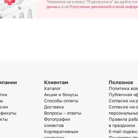
*Нажимая на кнопку "Подписаться" вы даёте со
данных
и на
Получение рекламной и иной инфор
мпании
Клиентам
Полезное
Каталог
Политика воз
тии
Акции и бонусы
Публичная о
вы
Способы оплаты
Согласие на 
нсии
Доставка
Согласие на 
ификаты
Вопросы – ответы
персональны
акты
Фотографии
Правила раб
клиентов
в праздники
Корпоративным
E-mail подпис
клиентам
По номеру те