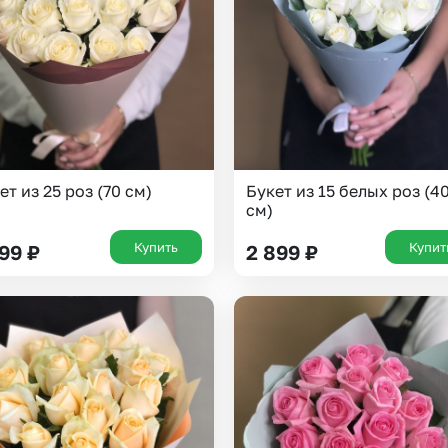
Insta букеты
До
Хиты продаж
Че
Новинки
Все категории
ет из 25 роз (70 см)
Букет из 15 белых роз (4
см)
Купить
Купит
199
₽
2 899
₽