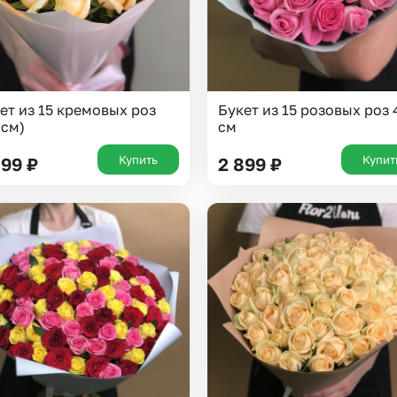
ет из 15 кремовых роз
Букет из 15 розовых роз 
 см)
см
Купить
Купит
899
₽
2 899
₽