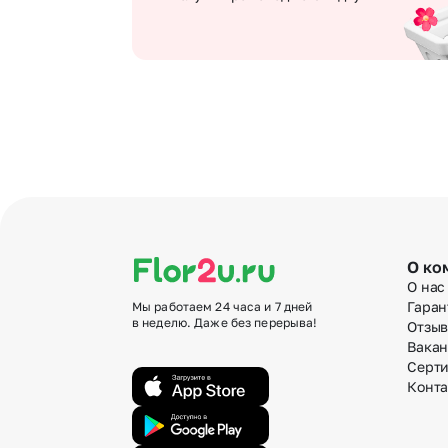
О ко
О нас
Гаран
Мы работаем 24 часа и 7 дней
в неделю. Даже без перерыва!
Отзы
Вака
Серт
Конт