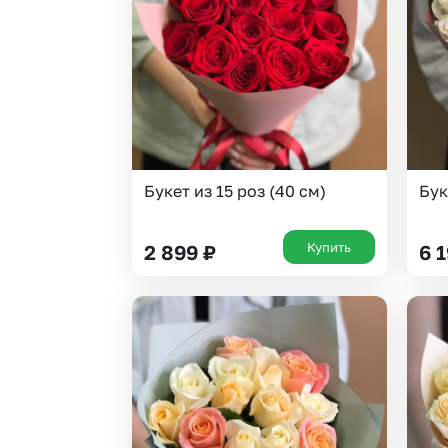
Гипсофила
Сухоцветы
Гортензии
Тюльпаны
Каллы
Фрезия
Кустовая роза
Эустома
Лаванда
Букет из 15 роз (40 см)
Бук
Купить
2 899
₽
6 