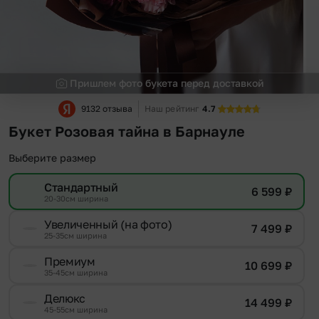
Пришлем фото букета перед доставкой
9132 отзыва
Наш рейтинг
4.7
Букет Розовая тайна в Барнауле
Выберите размер
Стандартный
6 599
₽
20-30см ширина
Увеличенный (на фото)
7 499
₽
25-35см ширина
Премиум
10 699
₽
35-45см ширина
Делюкс
14 499
₽
45-55см ширина