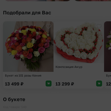
Подобрали для Вас
Добавить в избранное
Добави
Композиция Амур
Букет из 101 розы Кения
Бу
13 499
₽
13 299
₽
1
О букете
Код товара: 143